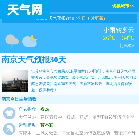
切换城市>>
今日南京天气预报详情
(今日16时更新)
小雨转多云
26℃ ~ 34℃
北风8级
南京天气预报30天
江苏省南京市气象局08日(星期六) 16时预计，南京今日天气小雨
转多云，最低气温26℃，最高气温34℃，北风8级，
抚州天气网
提
醒您密切关注
南京30天天气
，天有不测风云，查询结果偶有误
差，仅供参考！
南京今日生活指数
穿衣指数：
炎热
天气炎热，建议着短衫、短裙、短裤、薄型T恤衫等清凉夏季
服装。
运动指数：
较不宜
有降水，且风力较强，可适当在室内低强度运动；若坚持户外