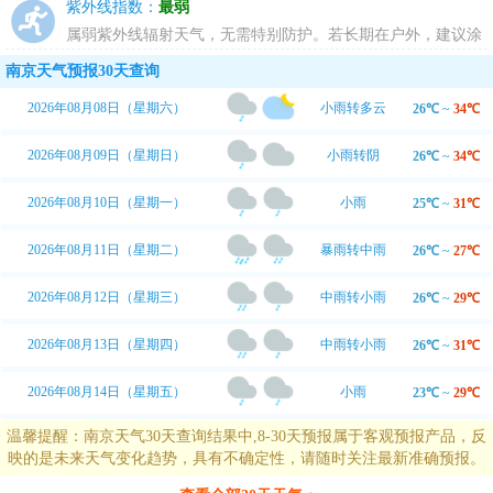
运动，请选择合适的运动并携带雨具。
紫外线指数：
最弱
属弱紫外线辐射天气，无需特别防护。若长期在户外，建议涂
擦SPF在8-12之间的防晒护肤品。
南京天气预报30天查询
2026年08月08日（星期六）
小雨转多云
26℃
~
34℃
2026年08月09日（星期日）
小雨转阴
26℃
~
34℃
2026年08月10日（星期一）
小雨
25℃
~
31℃
2026年08月11日（星期二）
暴雨转中雨
26℃
~
27℃
2026年08月12日（星期三）
中雨转小雨
26℃
~
29℃
2026年08月13日（星期四）
中雨转小雨
26℃
~
31℃
2026年08月14日（星期五）
小雨
23℃
~
29℃
温馨提醒：南京天气30天查询结果中,8-30天预报属于客观预报产品，反
映的是未来天气变化趋势，具有不确定性，请随时关注最新准确预报。