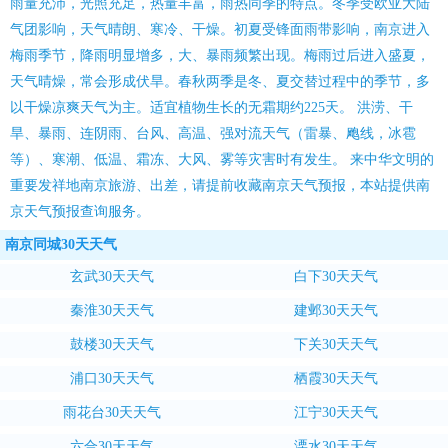
雨量充沛，光照充足，热量丰富，雨热同季的特点。冬季受欧亚大陆
气团影响，天气晴朗、寒冷、干燥。初夏受锋面雨带影响，南京进入
梅雨季节，降雨明显增多，大、暴雨频繁出现。梅雨过后进入盛夏，
天气晴燥，常会形成伏旱。春秋两季是冬、夏交替过程中的季节，多
以干燥凉爽天气为主。适宜植物生长的无霜期约225天。 洪涝、干
旱、暴雨、连阴雨、台风、高温、强对流天气（雷暴、飑线，冰雹
等）、寒潮、低温、霜冻、大风、雾等灾害时有发生。 来中华文明的
重要发祥地南京旅游、出差，请提前收藏南京天气预报，本站提供南
京天气预报查询服务。
南京同城30天天气
玄武30天天气
白下30天天气
秦淮30天天气
建邺30天天气
鼓楼30天天气
下关30天天气
浦口30天天气
栖霞30天天气
雨花台30天天气
江宁30天天气
六合30天天气
溧水30天天气