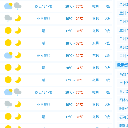
PM2
兰州
多云转小雨
微风
0级
20℃
~
37℃
PM2
兰州
小雨转晴
微风
0级
16℃
~
29℃
PM2
兰州
PM2
兰州
晴
微风
0级
17℃
~
30℃
PM2
兰州
晴
东风
2级
18℃
~
32℃
PM2
兰州
PM2
多云转晴
东风
2级
19℃
~
32℃
兰州
PM2
最新
晴
微风
0级
20℃
~
34℃
高雄
晴
微风
0级
22℃
~
36℃
PM2
台中
PM2
台北
多云转小雨
微风
0级
20℃
~
37℃
PM2
图木
小雨转晴
微风
0级
16℃
~
29℃
空气P
阿拉
气PM
晴
微风
0级
石河
17℃
~
30℃
气PM
阿勒