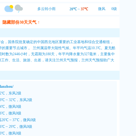
多云转小雨
微风
0级
20℃
~
37℃
隐藏部份30天天气 ↑
省省会，国务院批复确定的中国西北地区重要的工业基地和综合交通枢纽，
重要节点城市 。 兰州属温带大陆性气候。年平均气温10.3℃。夏无酷
数为2446小时，无霜期为180天，年平均降水量为327毫米，主要集中
兰州工作、生活、旅游、出差，请关注兰州天气预报，兰州天气预报助广大
anzhou/
32℃，东风2级
℃ ~ 32℃，东风2级
34℃，微风0级
36℃，微风0级
0℃ ~ 37℃，微风0级
℃ ~ 29℃，微风0级
30℃，微风0级