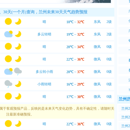
外线指数：
很强
外线辐射极强，建议涂擦SPF20以上、PA++的防晒护
0、30天(一个月)查询，兰州未来30天天气趋势预报
品，尽量避免暴露于日光下。
晴
东风
2级
18℃
~
32℃
多云转晴
东风
2级
19℃
~
32℃
晴
微风
0级
20℃
~
34℃
晴
微风
0级
22℃
~
36℃
多云转小雨
微风
0级
20℃
~
37℃
小雨转晴
微风
0级
16℃
~
29℃
晴
微风
0级
17℃
~
30℃
兰州
兰州
天预报属于客观预报产品，反映的是未来天气变化趋势，具有不确定性，请随时关
注最新准确预报。
PM2
兰州
晴
微风
0级
22℃
~
36℃
PM2
兰州