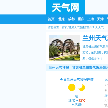
首页
北京
成都
重庆
上海
天津
当前位置：
首页
/
甘肃天气预报
/
兰州30天天气
兰州天气
甘肃省兰州市气象局0
32℃，东风2级，
抚
差，仅供参考！
兰州天气预报
- 甘肃省兰州市气象局08月
今日兰州天气预报详情
穿
天
装
运
晴
天
18℃
~
32℃
东风2级
较