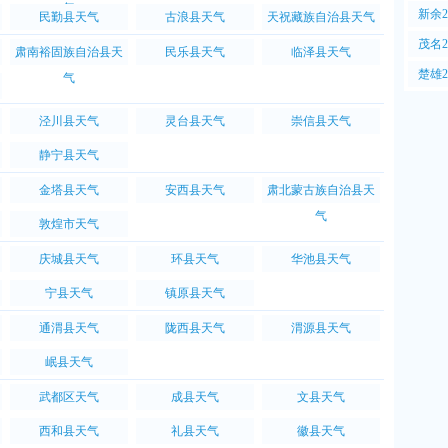
气
PM2
新余
民勤县天气
古浪县天气
天祝藏族自治县天气
PM2
茂名
肃南裕固族自治县天
民乐县天气
临泽县天气
PM2
楚雄
气
PM2
泾川县天气
灵台县天气
崇信县天气
静宁县天气
金塔县天气
安西县天气
肃北蒙古族自治县天
气
敦煌市天气
庆城县天气
环县天气
华池县天气
宁县天气
镇原县天气
通渭县天气
陇西县天气
渭源县天气
岷县天气
武都区天气
成县天气
文县天气
西和县天气
礼县天气
徽县天气