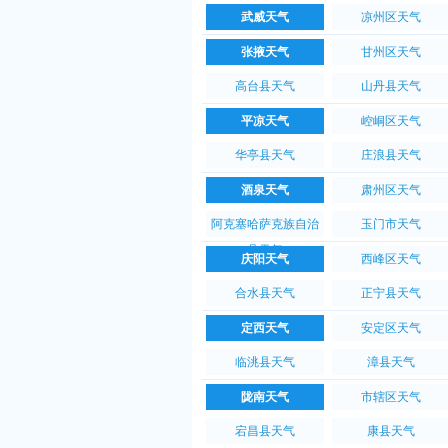
武威天气
凉州区天气
张掖天气
甘州区天气
高台县天气
山丹县天气
平凉天气
崆峒区天气
华亭县天气
庄浪县天气
酒泉天气
肃州区天气
阿克塞哈萨克族自治
玉门市天气
县天气
庆阳天气
西峰区天气
合水县天气
正宁县天气
定西天气
安定区天气
临洮县天气
漳县天气
陇南天气
市辖区天气
宕昌县天气
康县天气