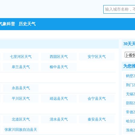
气象科普
历史天气
30天
七里河区天气
西固区天气
安宁区天气
为您
皋兰县天气
榆中县天气
鹤壁
PM2
荆门
永昌县天气
PM2
无锡
平川区天气
靖远县天气
会宁县天气
PM2
邵阳
PM2
常德
北道区天气
清水县天气
秦安县天气
PM2
哈尔
气PM
张家川回族自治县天
淮南