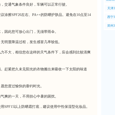
燥，交通气象条件良好，车辆可以正常行驶。
天津
涂擦SPF20左右、PA++的防晒护肤品。避免在10点至14
西宁
郑州
水，因此您可放心出门，无须带雨伞。
，无明显降温过程，发生感冒几率较低。
风力不大，相信您在这样的天气条件下，应会感到比较清爽
晒。赶紧把久未见阳光的衣物搬出来吸收一下太阳的味道
，愿您度过愉快的垂钓时光。
清气爽的一天，不用担心中暑的困扰。
用SPF15以上防晒霜打底，建议使用中性保湿型化妆品。