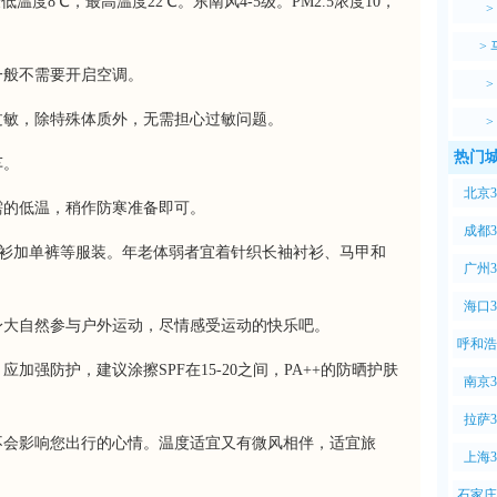
温度8℃，最高温度22℃。东南风4-5级。PM2.5浓度10，
>
>
一般不需要开启空调。
>
过敏，除特殊体质外，无需担心过敏问题。
>
热门城
车。
北京
需的低温，稍作防寒准备即可。
成都
衬衫加单裤等服装。年老体弱者宜着针织长袖衬衫、马甲和
广州
海口
身大自然参与户外运动，尽情感受运动的快乐吧。
呼和浩
加强防护，建议涂擦SPF在15-20之间，PA++的防晒护肤
南京
拉萨
不会影响您出行的心情。温度适宜又有微风相伴，适宜旅
上海
石家庄