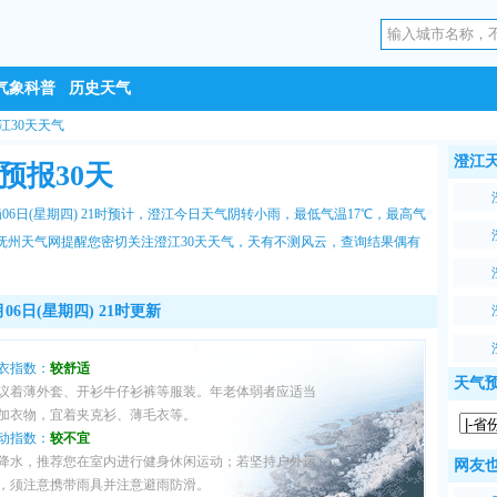
气象科普
历史天气
江30天天气
澄江
预报30天
06日(星期四) 21时预计，澄江今日天气阴转小雨，最低气温17℃，最高气
抚州天气网
提醒您密切关注
澄江30天天气
，天有不测风云，查询结果偶有
06日(星期四) 21时更新
衣指数：
较舒适
天气
议着薄外套、开衫牛仔衫裤等服装。年老体弱者应适当
加衣物，宜着夹克衫、薄毛衣等。
动指数：
较不宜
降水，推荐您在室内进行健身休闲运动；若坚持户外运
网友也
，须注意携带雨具并注意避雨防滑。