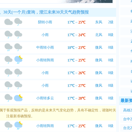
外线指数：
最弱
弱紫外线辐射天气，无需特别防护。若长期在户外，建
0、30天(一个月)查询，澄江未来30天天气趋势预报
涂擦SPF在8-12之间的防晒护肤品。
阴转小雨
东风
2级
17℃
~
25℃
小雨
北风
8级
17℃
~
24℃
中雨转小雨
微风
0级
18℃
~
23℃
小雨转阵雨
微风
0级
17℃
~
25℃
小雨
微风
0级
17℃
~
26℃
小雨
微风
0级
17℃
~
27℃
小雨转多云
微风
0级
17℃
~
28℃
最新
高雄
天预报属于客观预报产品，反映的是未来天气变化趋势，具有不确定性，请随时关
注最新准确预报。
PM2
台中
小雨转阵雨
微风
0级
17℃
~
25℃
PM2
台北