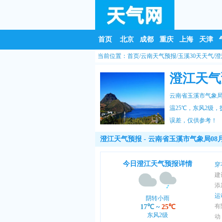
首页
北京
成都
重庆
上海
天津
当前位置：
首页
/
云南天气预报
/
玉溪30天天气
/
澄
澄江天气
云南省玉溪市气象局
温25℃，东风2级，
误差，仅供参考！
澄江天气预报
- 云南省玉溪市气象局08月
今日澄江天气预报详情
穿
建
添
运
阴转小雨
有
17℃
~
25℃
东风2级
动