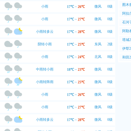
PM2
图木
小雨
微风
0级
17℃
~
26℃
空气P
阿拉
小雨
微风
0级
17℃
~
27℃
气PM
石河
气PM
阿勒
小雨转多云
微风
0级
17℃
~
28℃
气PM
塔城
阴转小雨
东风
2级
17℃
~
25℃
PM2
伊犁
PM2
小雨
北风
8级
17℃
~
24℃
和田
PM2
中雨转小雨
微风
0级
18℃
~
23℃
小雨转阵雨
微风
0级
17℃
~
25℃
小雨
微风
0级
17℃
~
26℃
小雨
微风
0级
17℃
~
27℃
小雨转多云
微风
0级
17℃
~
28℃