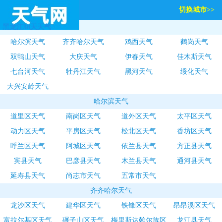
切换城市>>
黑龙江30天天气
哈尔滨天气
齐齐哈尔天气
鸡西天气
鹤岗天气
双鸭山天气
大庆天气
伊春天气
佳木斯天气
七台河天气
牡丹江天气
黑河天气
绥化天气
大兴安岭天气
哈尔滨天气
道里区天气
南岗区天气
道外区天气
太平区天气
动力区天气
平房区天气
松北区天气
香坊区天气
呼兰区天气
阿城区天气
依兰县天气
方正县天气
宾县天气
巴彦县天气
木兰县天气
通河县天气
延寿县天气
尚志市天气
五常市天气
齐齐哈尔天气
龙沙区天气
建华区天气
铁锋区天气
昂昂溪区天气
富拉尔基区天气
碾子山区天气
梅里斯达斡尔族区
龙江县天气