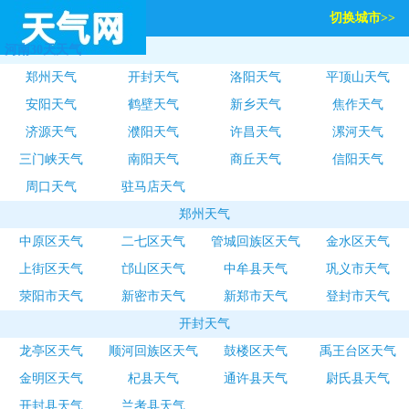
切换城市>>
河南30天天气
郑州天气
开封天气
洛阳天气
平顶山天气
安阳天气
鹤壁天气
新乡天气
焦作天气
济源天气
濮阳天气
许昌天气
漯河天气
三门峡天气
南阳天气
商丘天气
信阳天气
周口天气
驻马店天气
郑州天气
中原区天气
二七区天气
管城回族区天气
金水区天气
上街区天气
邙山区天气
中牟县天气
巩义市天气
荥阳市天气
新密市天气
新郑市天气
登封市天气
开封天气
龙亭区天气
顺河回族区天气
鼓楼区天气
禹王台区天气
金明区天气
杞县天气
通许县天气
尉氏县天气
开封县天气
兰考县天气