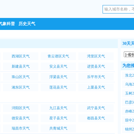
气象科普
历史天气
30天
西湖区天气
青云谱区天气
湾里区天气
为您
新建县天气
安义县天气
进贤县天气
淮北
珠山区天气
浮梁县天气
乐平市天气
PM2
乌海
湘东区天气
莲花县天气
上栗县天气
PM2
玉树
PM2
巴彦
浔阳区天气
九江县天气
武宁县天气
空气P
赤峰
德安县天气
星子县天气
都昌县天气
PM2
琼中
PM2
瑞昌市天气
共青城天气
锦州