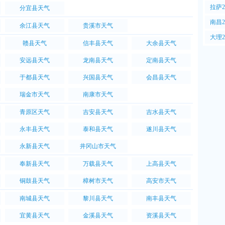
PM2
拉萨
分宜县天气
PM2
南昌
余江县天气
贵溪市天气
PM2
大理
赣县天气
信丰县天气
大余县天气
PM2
安远县天气
龙南县天气
定南县天气
于都县天气
兴国县天气
会昌县天气
瑞金市天气
南康市天气
青原区天气
吉安县天气
吉水县天气
永丰县天气
泰和县天气
遂川县天气
永新县天气
井冈山市天气
奉新县天气
万载县天气
上高县天气
铜鼓县天气
樟树市天气
高安市天气
南城县天气
黎川县天气
南丰县天气
宜黄县天气
金溪县天气
资溪县天气