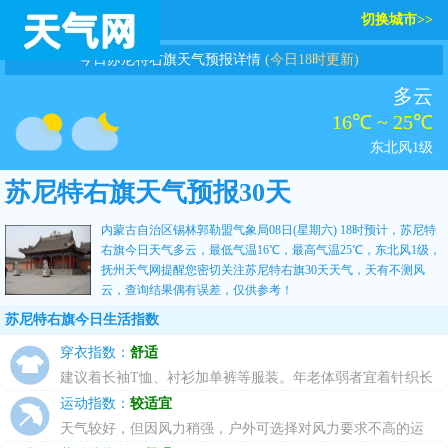
切换城市>>
今日苏尼特右旗天气预报详情
(今日18时更新)
多云
16℃ ~ 25℃
东北风1级
苏尼特右旗天气预报30天
内蒙古自治区锡林郭勒盟气象局08日(星期六) 18时预计，苏尼特
右旗今日天气多云，最低气温16℃，最高气温25℃，东北风1级，
抚州天气网
提醒您密切关注
苏尼特右旗30天天气
，天有不测风
云，查询结果偶有误差，仅供参考！
苏尼特右旗今日生活指数
穿衣指数：
舒适
建议着长袖T恤、衬衫加单裤等服装。年老体弱者宜着针织长
袖衬衫、马甲和长裤。
运动指数：
较适宜
天气较好，但因风力稍强，户外可选择对风力要求不高的运