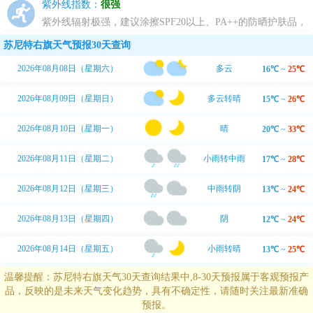
动，推荐您进行室内运动。
紫外线指数：
很强
紫外线辐射极强，建议涂擦SPF20以上、PA++的防晒护肤品，
尽量避免暴露于日光下。
苏尼特右旗天气预报30天查询
2026年08月08日（星期六）
多云
16℃
~
25℃
2026年08月09日（星期日）
多云转晴
15℃
~
26℃
2026年08月10日（星期一）
晴
20℃
~
33℃
2026年08月11日（星期二）
小雨转中雨
17℃
~
28℃
2026年08月12日（星期三）
中雨转阴
13℃
~
24℃
2026年08月13日（星期四）
阴
12℃
~
24℃
2026年08月14日（星期五）
小雨转晴
13℃
~
25℃
温馨提醒：苏尼特右旗天气30天查询结果中,8-30天预报属于客观预报产
品，反映的是未来天气变化趋势，具有不确定性，请随时关注最新准确
预报。