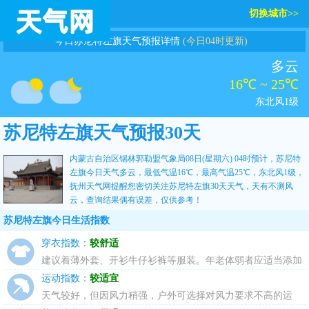
切换城市>>
今日苏尼特左旗天气预报详情
(今日04时更新)
多云
16℃ ~ 25℃
东北风1级
苏尼特左旗天气预报30天
内蒙古自治区锡林郭勒盟气象局08日(星期六) 04时预计，苏尼特
左旗今日天气多云，最低气温16℃，最高气温25℃，东北风1级，
抚州天气网
提醒您密切关注
苏尼特左旗30天天气
，天有不测风
云，查询结果偶有误差，仅供参考！
苏尼特左旗今日生活指数
穿衣指数：
较舒适
建议着薄外套、开衫牛仔衫裤等服装。年老体弱者应适当添加
衣物，宜着夹克衫、薄毛衣等。
运动指数：
较适宜
天气较好，但因风力稍强，户外可选择对风力要求不高的运