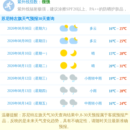
动，推荐您进行室内运动。
紫外线指数：
很强
紫外线辐射极强，建议涂擦SPF20以上、PA++的防晒护肤品，
尽量避免暴露于日光下。
苏尼特左旗天气预报30天查询
2026年08月08日（星期六）
多云
16℃
~
25℃
2026年08月09日（星期日）
多云
16℃
~
25℃
2026年08月10日（星期一）
晴
15℃
~
28℃
2026年08月11日（星期二）
晴
20℃
~
31℃
2026年08月12日（星期三）
小雨转中雨
19℃
~
27℃
2026年08月13日（星期四）
小雨
18℃
~
28℃
2026年08月14日（星期五）
中雨转小雨
16℃
~
24℃
温馨提醒：苏尼特左旗天气30天查询结果中,8-30天预报属于客观预报产
品，反映的是未来天气变化趋势，具有不确定性，请随时关注最新准确
预报。