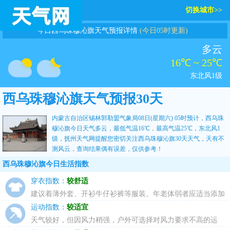
切换城市>>
今日西乌珠穆沁旗天气预报详情
(今日05时更新)
多云
16℃ ~ 25℃
东北风1级
西乌珠穆沁旗天气预报30天
内蒙古自治区锡林郭勒盟气象局08日(星期六) 05时预计，西乌珠
穆沁旗今日天气多云，最低气温16℃，最高气温25℃，东北风1
级，
抚州天气网
提醒您密切关注
西乌珠穆沁旗30天天气
，天有不
测风云，查询结果偶有误差，仅供参考！
西乌珠穆沁旗今日生活指数
穿衣指数：
较舒适
建议着薄外套、开衫牛仔衫裤等服装。年老体弱者应适当添加
衣物，宜着夹克衫、薄毛衣等。
运动指数：
较适宜
天气较好，但因风力稍强，户外可选择对风力要求不高的运