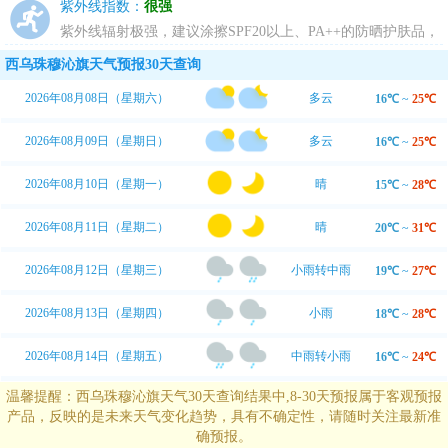
动，推荐您进行室内运动。
紫外线指数：
很强
紫外线辐射极强，建议涂擦SPF20以上、PA++的防晒护肤品，
尽量避免暴露于日光下。
西乌珠穆沁旗天气预报30天查询
2026年08月08日（星期六）
多云
16℃
~
25℃
2026年08月09日（星期日）
多云
16℃
~
25℃
2026年08月10日（星期一）
晴
15℃
~
28℃
2026年08月11日（星期二）
晴
20℃
~
31℃
2026年08月12日（星期三）
小雨转中雨
19℃
~
27℃
2026年08月13日（星期四）
小雨
18℃
~
28℃
2026年08月14日（星期五）
中雨转小雨
16℃
~
24℃
温馨提醒：西乌珠穆沁旗天气30天查询结果中,8-30天预报属于客观预报
产品，反映的是未来天气变化趋势，具有不确定性，请随时关注最新准
确预报。